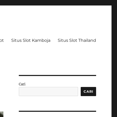
ot
Situs Slot Kamboja
Situs Slot Thailand
Cari
CARI