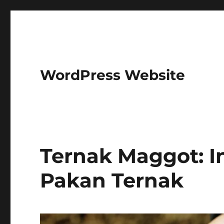
WordPress Website
Ternak Maggot: I
Pakan Ternak