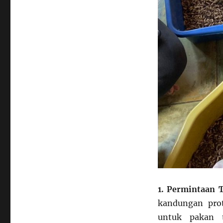
1. Permintaan 
kandungan prot
untuk pakan t