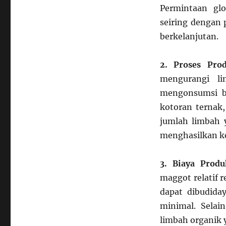
Permintaan glo
seiring dengan
berkelanjutan.
2. Proses Pro
mengurangi li
mengonsumsi be
kotoran ternak
jumlah limbah 
menghasilkan ko
3. Biaya Prod
maggot relatif 
dapat dibudida
minimal. Selai
limbah organik