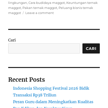
on
lingkungan
,
Cara budidaya maggot
,
Keuntungan ternak
maggot
,
Pakan ternak maggot
,
Peluang bisnis ternak
on
maggot
Leave a comment
Ternak
Maggot:
Inovasi
di
Bidang
Cari
Pakan
Ternak
CARI
Recent Posts
Indonesia Shopping Festival 2026 Bidik
Transaksi Rp38 Triliun
Peran Guru dalam Meningkatkan Kualitas