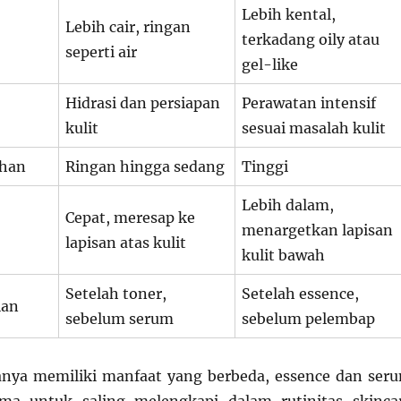
Lebih kental,
Lebih cair, ringan
terkadang oily atau
seperti air
gel-like
Hidrasi dan persiapan
Perawatan intensif
kulit
sesuai masalah kulit
ahan
Ringan hingga sedang
Tinggi
Lebih dalam,
Cepat, meresap ke
menargetkan lapisan
lapisan atas kulit
kulit bawah
Setelah toner,
Setelah essence,
ian
sebelum serum
sebelum pelembap
nya memiliki manfaat yang berbeda, essence dan ser