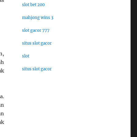
as
slot bet 200
mahjong wins 3
slot gacor 777
situs slot gacor
n,
slot
ah
situs slot gacor
uk
a.
an
an
ak