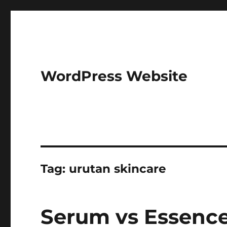
WordPress Website
Tag:
urutan skincare
Serum vs Essence