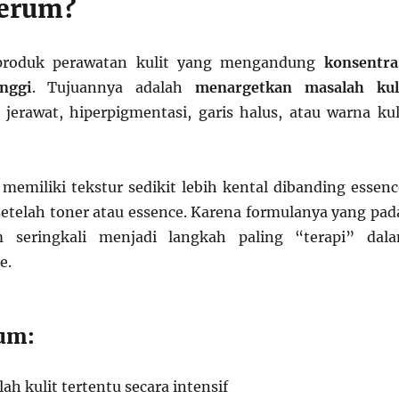
Serum?
produk perawatan kulit yang mengandung
konsentra
nggi
. Tujuannya adalah
menargetkan masalah kul
i jerawat, hiperpigmentasi, garis halus, atau warna kul
memiliki tekstur sedikit lebih kental dibanding essenc
etelah toner atau essence. Karena formulanya yang pad
m seringkali menjadi langkah paling “terapi” dal
e.
um:
h kulit tertentu secara intensif