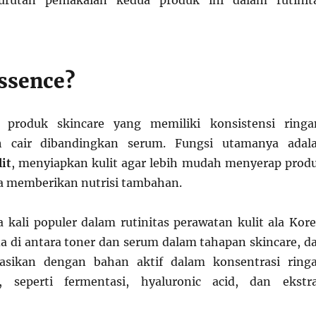
urutan pemakaian kedua produk ini dalam rutinit
Essence?
 produk skincare yang memiliki konsistensi ringa
 cair dibandingkan serum. Fungsi utamanya adal
it
, menyiapkan kulit agar lebih mudah menyerap prod
ta memberikan nutrisi tambahan.
 kali populer dalam rutinitas perawatan kulit ala Kore
da di antara toner dan serum dalam tahapan skincare, d
lasikan dengan bahan aktif dalam konsentrasi ring
, seperti fermentasi, hyaluronic acid, dan ekstr