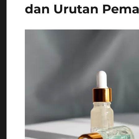
dan Urutan Pema