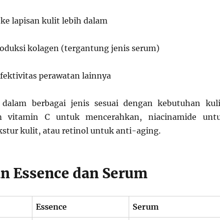
e lapisan kulit lebih dalam
oduksi kolagen (tergantung jenis serum)
ektivitas perawatan lainnya
 dalam berbagai jenis sesuai dengan kebutuhan kuli
m vitamin C untuk mencerahkan, niacinamide unt
tur kulit, atau retinol untuk anti-aging.
n Essence dan Serum
Essence
Serum