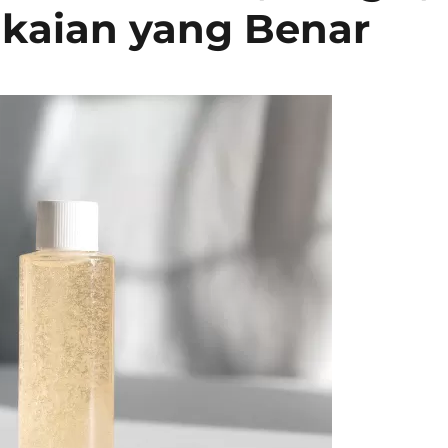
kaian yang Benar