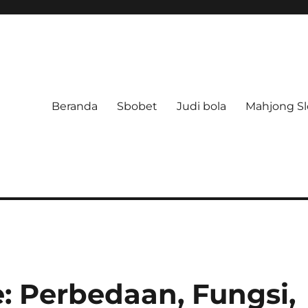
Beranda
Sbobet
Judi bola
Mahjong Sl
: Perbedaan, Fungsi,