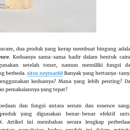
incare, dua produk yang kerap membuat bingung adal
ence
. Keduanya sama-sama hadir dalam bentuk cair
gunakan setelah toner, namun memiliki fungsi d
ang berbeda.
situs neymar88
Banyak yang bertanya-tany
menggunakan keduanya? Mana yang lebih penting? D
an pemakaiannya yang tepat?
edaan dan fungsi antara serum dan essence sang
produk yang digunakan benar-benar efektif unt
it. Artikel ini membahas secara lengkap perbedaa