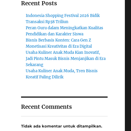
Recent Posts
Indonesia Shopping Festival 2026 Bidik
Transaksi Rp38 Triliun
Peran Guru dalam Meningkatkan Kualitas
Pendidikan dan Karakter Siswa
Bisnis Berbasis Konten: Cara Gen Z
Monetisasi Kreativitas di Era Digital
Usaha Kuliner Anak Muda Kian Inovatif,
Jadi Pintu Masuk Bisnis Menjanjikan di Era
Sekarang
Usaha Kuliner Anak Muda, Tren Bisnis
Kreatif Paling Dilirik
Recent Comments
Tidak ada komentar untuk ditampilkan.