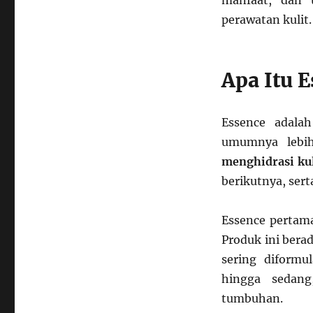
manfaat, dan 
Pemakaian
perawatan kulit.
yang
Benar
Apa Itu 
Essence adalah
umumnya lebih
menghidrasi kul
berikutnya, ser
Essence pertama
Produk ini bera
sering diformu
hingga sedang
tumbuhan.