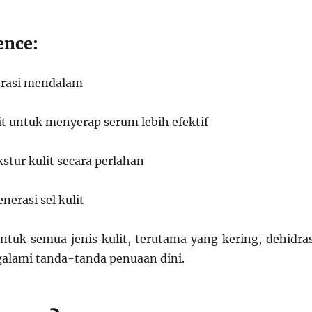
ence:
rasi mendalam
t untuk menyerap serum lebih efektif
stur kulit secara perlahan
erasi sel kulit
ntuk semua jenis kulit, terutama yang kering, dehidras
alami tanda-tanda penuaan dini.