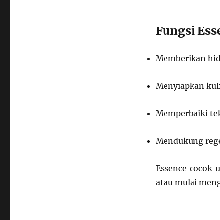
Fungsi Ess
Memberikan hid
Menyiapkan kuli
Memperbaiki tek
Mendukung regen
Essence cocok u
atau mulai meng