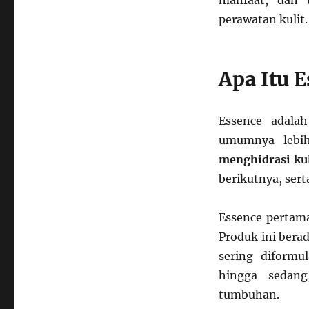
manfaat, dan 
Pemakaian
perawatan kulit.
yang
Benar
Apa Itu 
Essence adalah
umumnya lebih
menghidrasi kul
berikutnya, ser
Essence pertama
Produk ini bera
sering diformu
hingga sedang
tumbuhan.