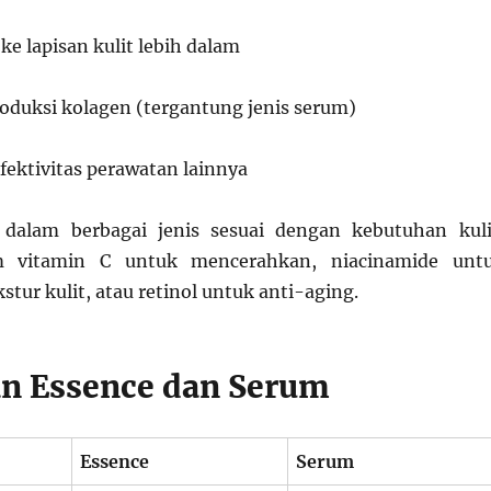
e lapisan kulit lebih dalam
oduksi kolagen (tergantung jenis serum)
ektivitas perawatan lainnya
 dalam berbagai jenis sesuai dengan kebutuhan kuli
m vitamin C untuk mencerahkan, niacinamide unt
tur kulit, atau retinol untuk anti-aging.
n Essence dan Serum
Essence
Serum