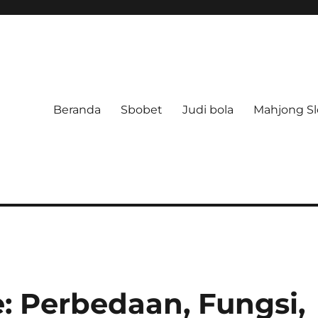
Beranda
Sbobet
Judi bola
Mahjong Sl
: Perbedaan, Fungsi,