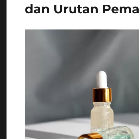
dan Urutan Pema