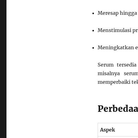
Meresap hingga k
Menstimulasi pr
Meningkatkan ef
Serum tersedia
misalnya seru
memperbaiki teks
Perbedaa
Aspek