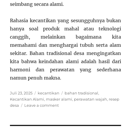
seimbang secara alami.
Rahasia kecantikan yang sesungguhnya bukan
hanya soal produk mahal atau teknologi
canggih, melainkan bagaimana kita
memahami dan menghargai tubuh serta alam
sekitar. Bahan tradisional desa mengingatkan
kita bahwa keindahan alami adalah hasil dari
harmoni dan perawatan yang sederhana
namun penuh makna.
Posted
Categories
Tags
Juli 23, 2025
kecantikan
bahan tradisional
,
on
Kecantikan Alami
,
masker alami
,
perawatan wajah
,
resep
on
desa
Leave a comment
Rahasia
Kecantikan
Alami:
Perawatan