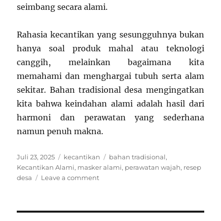
seimbang secara alami.
Rahasia kecantikan yang sesungguhnya bukan
hanya soal produk mahal atau teknologi
canggih, melainkan bagaimana kita
memahami dan menghargai tubuh serta alam
sekitar. Bahan tradisional desa mengingatkan
kita bahwa keindahan alami adalah hasil dari
harmoni dan perawatan yang sederhana
namun penuh makna.
Posted
Categories
Tags
Juli 23, 2025
kecantikan
bahan tradisional
,
on
Kecantikan Alami
,
masker alami
,
perawatan wajah
,
resep
on
desa
Leave a comment
Rahasia
Kecantikan
Alami:
Perawatan