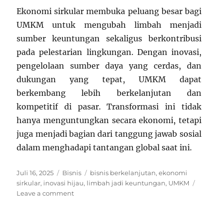
Ekonomi sirkular membuka peluang besar bagi
UMKM untuk mengubah limbah menjadi
sumber keuntungan sekaligus berkontribusi
pada pelestarian lingkungan. Dengan inovasi,
pengelolaan sumber daya yang cerdas, dan
dukungan yang tepat, UMKM dapat
berkembang lebih berkelanjutan dan
kompetitif di pasar. Transformasi ini tidak
hanya menguntungkan secara ekonomi, tetapi
juga menjadi bagian dari tanggung jawab sosial
dalam menghadapi tantangan global saat ini.
Posted
Categories
Tags
Juli 16, 2025
Bisnis
bisnis berkelanjutan
,
ekonomi
on
sirkular
,
inovasi hijau
,
limbah jadi keuntungan
,
UMKM
on
Leave a comment
Ekonomi
Sirkular