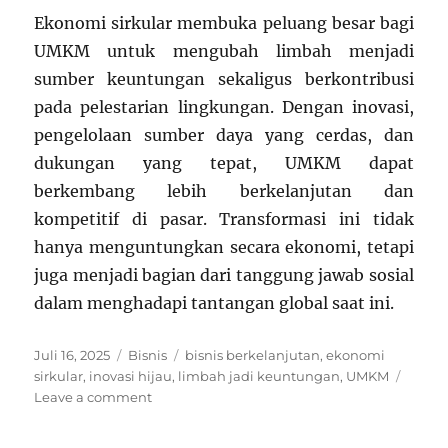
Ekonomi sirkular membuka peluang besar bagi
UMKM untuk mengubah limbah menjadi
sumber keuntungan sekaligus berkontribusi
pada pelestarian lingkungan. Dengan inovasi,
pengelolaan sumber daya yang cerdas, dan
dukungan yang tepat, UMKM dapat
berkembang lebih berkelanjutan dan
kompetitif di pasar. Transformasi ini tidak
hanya menguntungkan secara ekonomi, tetapi
juga menjadi bagian dari tanggung jawab sosial
dalam menghadapi tantangan global saat ini.
Posted
Categories
Tags
Juli 16, 2025
Bisnis
bisnis berkelanjutan
,
ekonomi
on
sirkular
,
inovasi hijau
,
limbah jadi keuntungan
,
UMKM
on
Leave a comment
Ekonomi
Sirkular