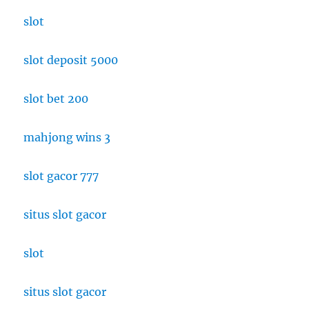
slot
slot deposit 5000
slot bet 200
mahjong wins 3
slot gacor 777
situs slot gacor
slot
situs slot gacor