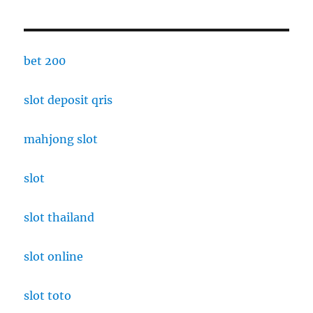
bet 200
slot deposit qris
mahjong slot
slot
slot thailand
slot online
slot toto