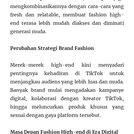
mengkombinasikannya dengan cara-cara yang
fresh dan relatable, membuat fashion high-
end terasa lebih mudah diakses dan diminati
generasi muda.
Perubahan Strategi Brand Fashion
Merek-merek high-end kini menyadari
pentingnya kehadiran di TikTok untuk
menjangkau audiens yang lebih luas dan muda.
Banyak brand mulai mengadakan kampanye
digital, kolaborasi dengan kreator TikTok,
hingga meluncurkan produk khusus yang
sesuai dengan gaya platform tersebut.
Masa Depan Fashion High-end di Era Digital