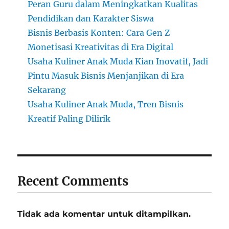
Peran Guru dalam Meningkatkan Kualitas
Pendidikan dan Karakter Siswa
Bisnis Berbasis Konten: Cara Gen Z
Monetisasi Kreativitas di Era Digital
Usaha Kuliner Anak Muda Kian Inovatif, Jadi
Pintu Masuk Bisnis Menjanjikan di Era
Sekarang
Usaha Kuliner Anak Muda, Tren Bisnis
Kreatif Paling Dilirik
Recent Comments
Tidak ada komentar untuk ditampilkan.