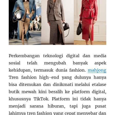
Perkembangan teknologi digital dan media
sosial telah mengubah banyak aspek
kehidupan, termasuk dunia fashion.
mahjong
Tren fashion high-end yang dulunya hanya
bisa ditemukan dan dinikmati melalui etalase
butik mewah kini beralih ke platform digital,
khususnya TikTok. Platform ini tidak hanya
menjadi sarana hiburan, tapi juga pusat
lahirnya tren fashion yang cepat menyebar dan