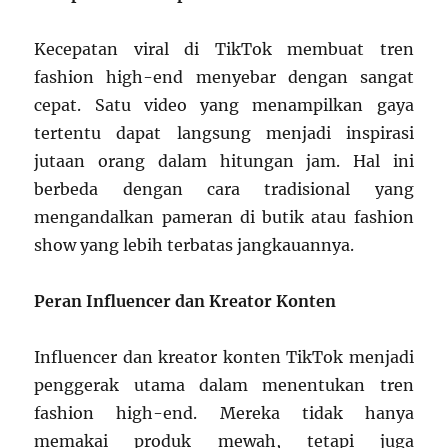
Kecepatan viral di TikTok membuat tren
fashion high-end menyebar dengan sangat
cepat. Satu video yang menampilkan gaya
tertentu dapat langsung menjadi inspirasi
jutaan orang dalam hitungan jam. Hal ini
berbeda dengan cara tradisional yang
mengandalkan pameran di butik atau fashion
show yang lebih terbatas jangkauannya.
Peran Influencer dan Kreator Konten
Influencer dan kreator konten TikTok menjadi
penggerak utama dalam menentukan tren
fashion high-end. Mereka tidak hanya
memakai produk mewah, tetapi juga