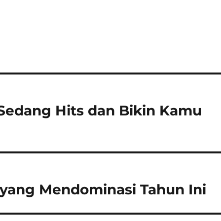
 Sedang Hits dan Bikin Kamu
 yang Mendominasi Tahun Ini