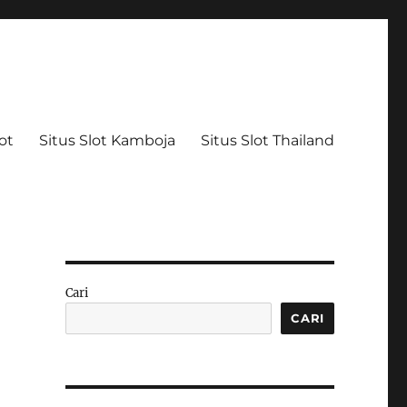
ot
Situs Slot Kamboja
Situs Slot Thailand
Cari
CARI