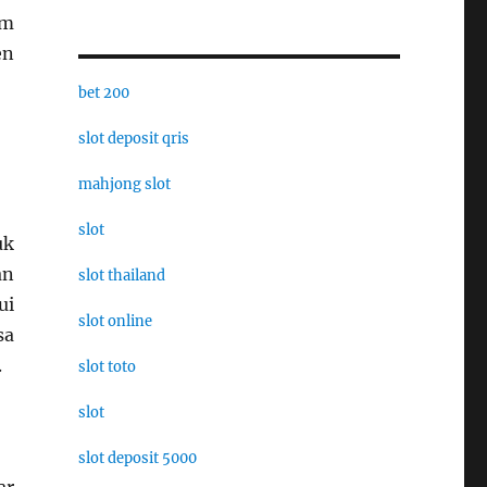
rm
en
bet 200
slot deposit qris
d
mahjong slot
slot
uk
an
slot thailand
ui
slot online
sa
.
slot toto
slot
slot deposit 5000