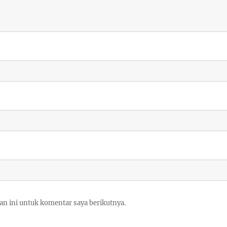
an ini untuk komentar saya berikutnya.