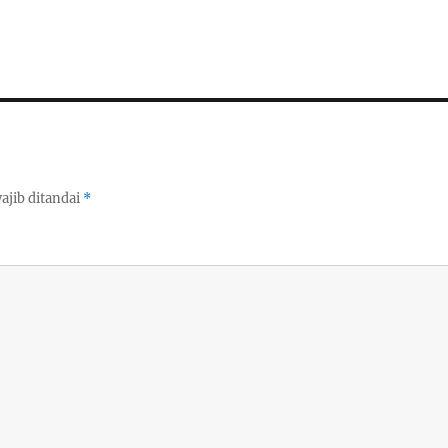
ajib ditandai
*