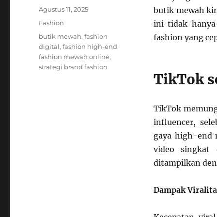
Posted
Agustus 11, 2025
butik mewah kin
on
Categories
Fashion
ini tidak hanya
Tags
butik mewah
,
fashion
fashion yang ce
digital
,
fashion high-end
,
fashion mewah online
,
strategi brand fashion
TikTok s
TikTok memungk
influencer, se
gaya high-end 
video singkat 
ditampilkan den
Dampak Viralita