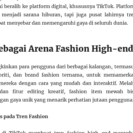
i beralih ke platform digital, khususnya TikTok. Platfo
 menjadi sarana hiburan, tapi juga pusat lahirnya tr
pat menyebar dan memengaruhi gaya di seluruh dunia.
ebagai Arena Fashion High-en
inkan para pengguna dari berbagai kalangan, termas
lebriti, dan brand fashion ternama, untuk memamerk
mereka dengan cara yang mudah dan interaktif. Melal
dan fitur editing kreatif, fashion item mewah bi
gan gaya unik yang menarik perhatian jutaan pengguna
s pada Tren Fashion