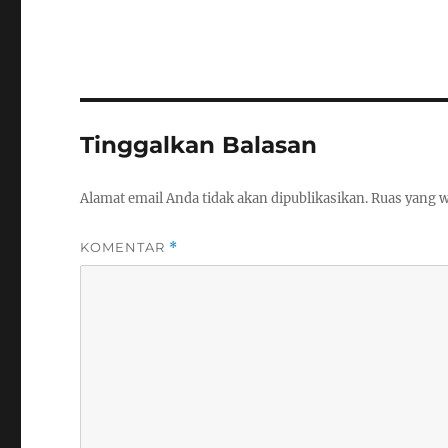
Tinggalkan Balasan
Alamat email Anda tidak akan dipublikasikan.
Ruas yang w
KOMENTAR
*