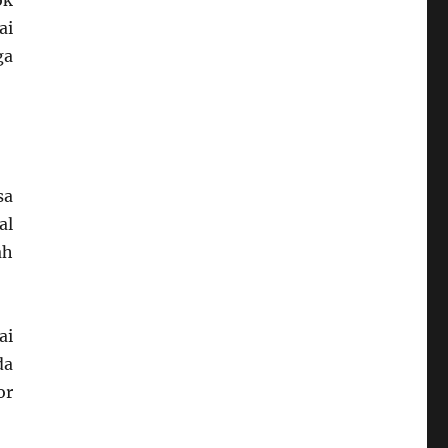
ok
ai
ga
sa
al
ah
ai
da
or