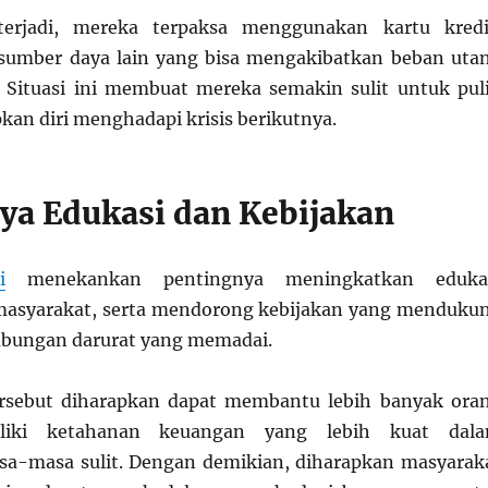
terjadi, mereka terpaksa menggunakan kartu kredi
 sumber daya lain yang bisa mengakibatkan beban uta
 Situasi ini membuat mereka semakin sulit untuk pul
an diri menghadapi krisis berikutnya.
ya Edukasi dan Kebijakan
i
menekankan pentingnya meningkatkan eduka
masyarakat, serta mendorong kebijakan yang menduku
bungan darurat yang memadai.
rsebut diharapkan dapat membantu lebih banyak ora
liki ketahanan keuangan yang lebih kuat dal
a-masa sulit. Dengan demikian, diharapkan masyarak