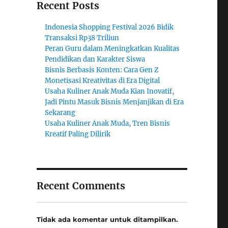
Recent Posts
Indonesia Shopping Festival 2026 Bidik
Transaksi Rp38 Triliun
Peran Guru dalam Meningkatkan Kualitas
Pendidikan dan Karakter Siswa
Bisnis Berbasis Konten: Cara Gen Z
Monetisasi Kreativitas di Era Digital
Usaha Kuliner Anak Muda Kian Inovatif,
Jadi Pintu Masuk Bisnis Menjanjikan di Era
Sekarang
Usaha Kuliner Anak Muda, Tren Bisnis
Kreatif Paling Dilirik
Recent Comments
Tidak ada komentar untuk ditampilkan.