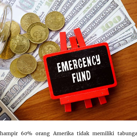
 hampir 60% orang Amerika tidak memiliki tabung