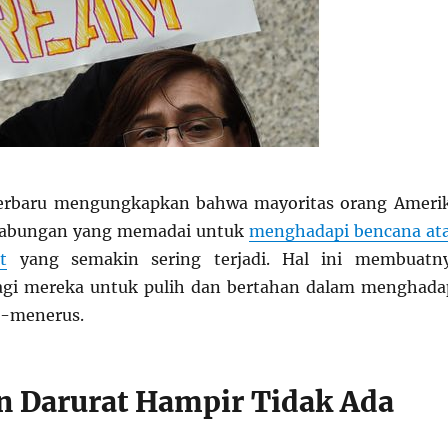
terbaru mengungkapkan bahwa mayoritas orang Ameri
 tabungan yang memadai untuk
menghadapi bencana at
t
yang semakin sering terjadi. Hal ini membuatn
bagi mereka untuk pulih dan bertahan dalam menghada
us-menerus.
 Darurat Hampir Tidak Ada