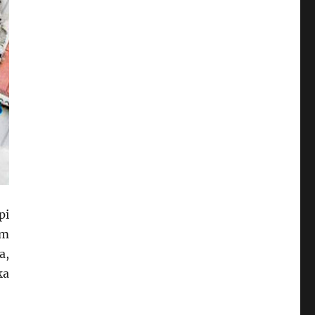
pi
am
a,
ka