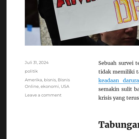
Posted
Juli 31, 2024
Sebuah survei 
on
Categories
politik
tidak memiliki
Tags
Amerika
,
bisnis
,
Bisnis
keadaan darura
Online
,
ekonomi
,
USA
semakin sulit 
on
Leave a comment
krisis yang ter
Americans
don’t
have
enough
Tabungan
in
the