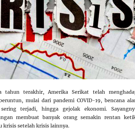
a tahun terakhir, Amerika Serikat telah menghada
s beruntun, mulai dari pandemi COVID-19, bencana al
sering terjadi, hingga gejolak ekonomi. Sayangny
ungan membuat banyak orang semakin rentan keti
krisis setelah krisis lainnya.