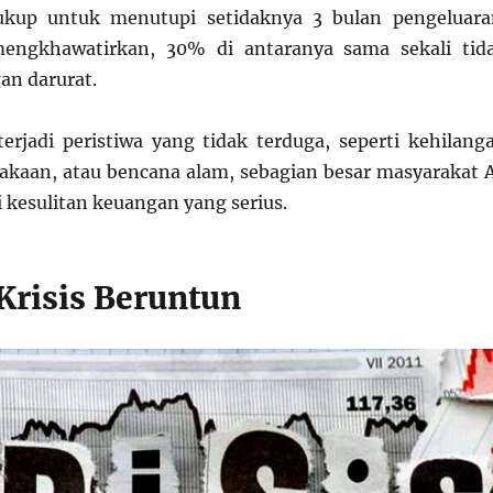
ukup untuk menutupi setidaknya 3 bulan pengeluara
engkhawatirkan, 30% di antaranya sama sekali tid
an darurat.
 terjadi peristiwa yang tidak terduga, seperti kehilang
lakaan, atau bencana alam, sebagian besar masyarakat 
kesulitan keuangan yang serius.
risis Beruntun