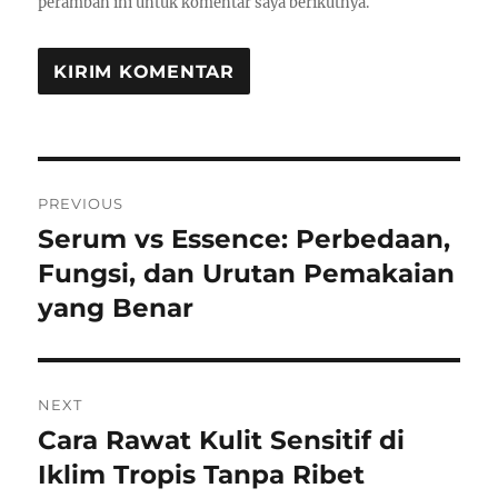
peramban ini untuk komentar saya berikutnya.
Navigasi
PREVIOUS
pos
Serum vs Essence: Perbedaan,
Previous
post:
Fungsi, dan Urutan Pemakaian
yang Benar
NEXT
Cara Rawat Kulit Sensitif di
Next
post:
Iklim Tropis Tanpa Ribet