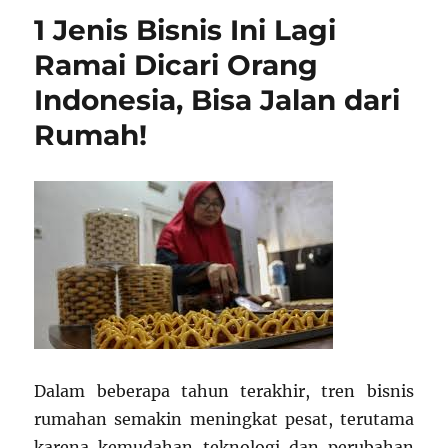
Memulai
1 Jenis Bisnis Ini Lagi
Bisnis
di
Ramai Dicari Orang
Usia
Indonesia, Bisa Jalan dari
20-
an:
Rumah!
Dari
0
Hingga
100
Juta
Pertama
Dalam beberapa tahun terakhir, tren bisnis
rumahan semakin meningkat pesat, terutama
karena kemudahan teknologi dan perubahan