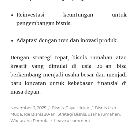
Reinvestasi keuntungan untuk
pengembangan bisnis.
Adaptasi dengan tren dan inovasi produk.
Dengan strategi tepat, bisnis rumahan atau
kreatif yang dimulai di usia 20-an bisa
berkembang menjadi usaha besar dan menjadi
batu loncatan untuk kebebasan finansial di
masa depan.
Posted
Categories
Tags
November 6, 2025
Bisnis
,
Gaya Hidup
Bisnis Usia
on
Muda
,
Ide Bisnis 20-an
,
Strategi Bisnis
,
usaha rumahan
,
on
Wirausaha Pemula
Leave a comment
Panduan
Lengkap