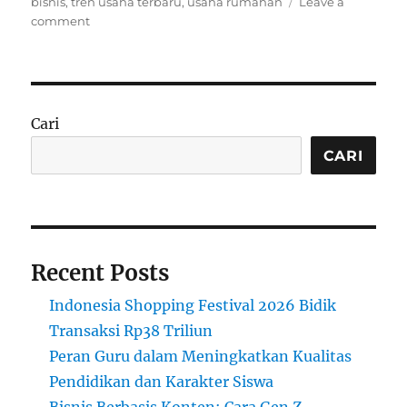
on
bisnis
,
tren usaha terbaru
,
usaha rumahan
Leave a
on
comment
1
Jenis
Bisnis
Ini
Lagi
Cari
Ramai
Dicari
CARI
Orang
Indonesia,
Bisa
Jalan
dari
Recent Posts
Rumah!
Indonesia Shopping Festival 2026 Bidik
Transaksi Rp38 Triliun
Peran Guru dalam Meningkatkan Kualitas
Pendidikan dan Karakter Siswa