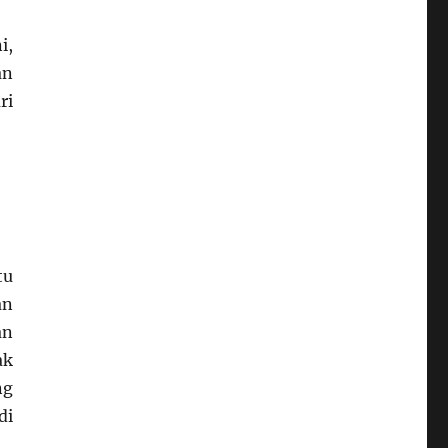
i,
an
ri
tu
an
an
ak
ng
di