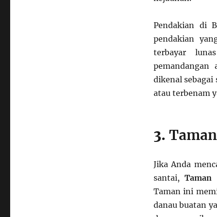
Pendakian di B
pendakian yan
terbayar lun
pemandangan a
dikenal sebagai 
atau terbenam 
3.
Taman 
Jika Anda menc
santai,
Taman 
Taman ini memil
danau buatan ya