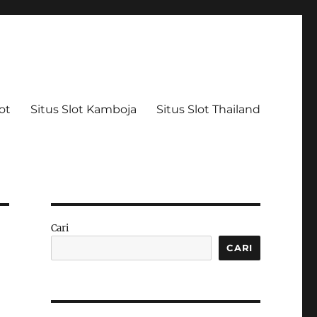
ot
Situs Slot Kamboja
Situs Slot Thailand
Cari
CARI