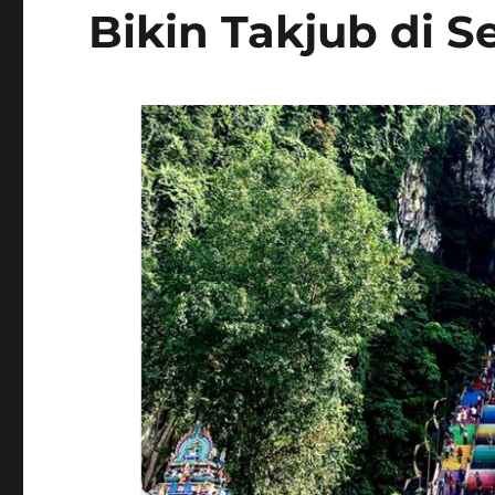
Bikin Takjub di S