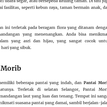
 udara segar, atau bersepeda keliling taman. Di sini ju
ai fasilitas, seperti kebun raya, taman bermain anak, d
n ini terletak pada beragam flora yang ditanam deng
emandangan yang menenangkan. Anda bisa menikma
lam yang asri dan hijau, yang sangat cocok unt
 hari yang sibuk.
 Morib
memiliki beberapa pantai yang indah, dan
Pantai Mor
atunya. Terletak di selatan Selangor, Pantai Mor
andangan laut yang luas dan tenang. Tempat ini sang
ikmati suasana pantai yang damai, sambil berjalan-jal