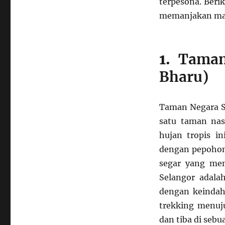
terpesona. Beri
Pemandangan
memanjakan mat
Alam
yang
Bikin
Takjub
1.
Taman
di
Selangor,
Bharu)
Malaysia
Taman Negara Se
satu taman nas
hujan tropis 
dengan pepohona
segar yang men
Selangor adal
dengan keindah
trekking menuju
dan tiba di seb