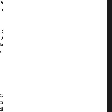
Di
am
ng
gi
da
ar
or
an
di