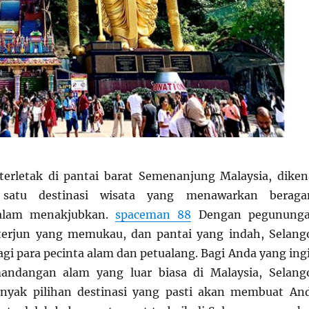
terletak di pantai barat Semenanjung Malaysia, diken
 satu destinasi wisata yang menawarkan berag
alam menakjubkan.
spaceman 88
Dengan pegunung
 terjun yang memukau, dan pantai yang indah, Selang
agi para pecinta alam dan petualang. Bagi Anda yang ing
ndangan alam yang luar biasa di Malaysia, Selang
yak pilihan destinasi yang pasti akan membuat An