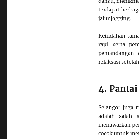
danau, menikmati
terdapat berbag
jalur jogging.
Keindahan tama
rapi, serta p
pemandangan a
relaksasi setelah
4.
Pantai
Selangor juga 
adalah salah s
menawarkan pem
cocok untuk men