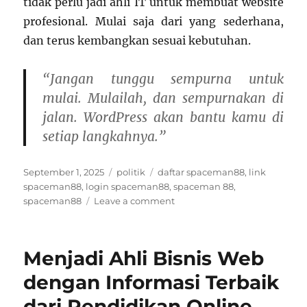
tidak perlu jadi ahli IT untuk membuat website
profesional. Mulai saja dari yang sederhana,
dan terus kembangkan sesuai kebutuhan.
“Jangan tunggu sempurna untuk
mulai. Mulailah, dan sempurnakan di
jalan. WordPress akan bantu kamu di
setiap langkahnya.”
Posted
Categories
Tags
September 1, 2025
politik
daftar spaceman88
,
link
on
spaceman88
,
login spaceman88
,
spaceman 88
,
on
spaceman88
Leave a comment
Mengenal
WordPress:
Panduan
Menjadi Ahli Bisnis Web
Lengkap
Membuat
dengan Informasi Terbaik
Website
dari Pendidikan Online
Sendiri