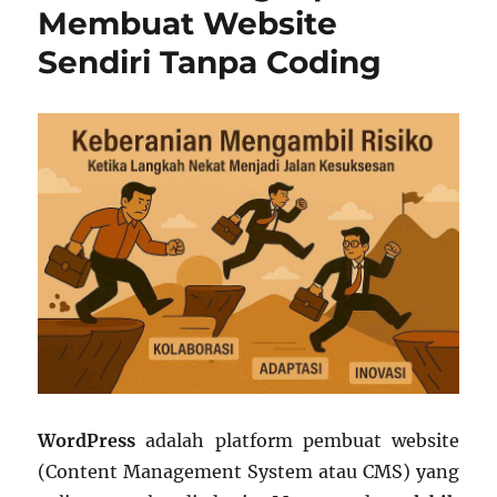
Membuat Website
Pendidikan,
Informasi,
Sendiri Tanpa Coding
dan
Portofolio
di
Indonesia
WordPress
adalah platform pembuat website
(Content Management System atau CMS) yang