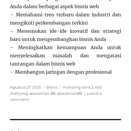
Anda dalam berbagai aspek bisnis web
– Memahami tren terbaru dalam industri dan
mengikuti perkembangan terkini
– Menemukan ide-ide inovatif dan strategi
baru untuk mengembangkan bisnis Anda
– Meningkatkan kemampuan Anda untuk
menyelesaikan masalah dan mengatasi
tantangan dalam bisnis web
– Membangun jaringan dengan profesional
Posted
Categories
Tags
Agustus 27, 2025
Bisnis
mahjong wins 3
,
slot
on
mahjong
,
spaceman 88
,
spaceman88
Leave a
on
comment
Menjadi
Ahli
Bisnis
Web
dengan