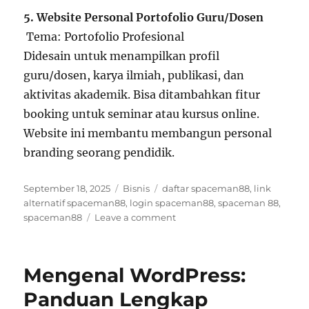
5. Website Personal Portofolio Guru/Dosen
Tema: Portofolio Profesional
Didesain untuk menampilkan profil
guru/dosen, karya ilmiah, publikasi, dan
aktivitas akademik. Bisa ditambahkan fitur
booking untuk seminar atau kursus online.
Website ini membantu membangun personal
branding seorang pendidik.
Posted
Categories
Tags
September 18, 2025
Bisnis
daftar spaceman88
,
link
on
alternatif spaceman88
,
login spaceman88
,
spaceman 88
,
on
spaceman88
Leave a comment
5
Ide
WordPress
Mengenal WordPress:
Website
Terbaik
Panduan Lengkap
untuk