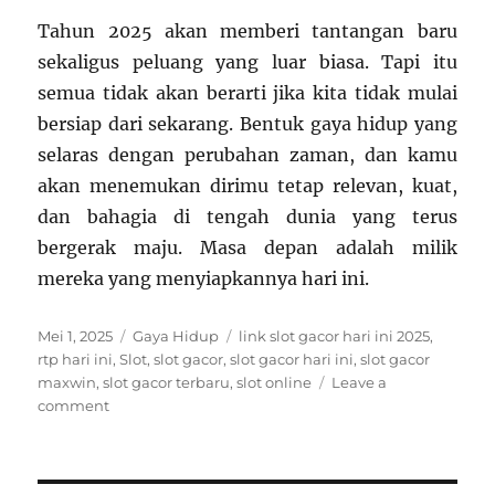
Tahun 2025 akan memberi tantangan baru
sekaligus peluang yang luar biasa. Tapi itu
semua tidak akan berarti jika kita tidak mulai
bersiap dari sekarang. Bentuk gaya hidup yang
selaras dengan perubahan zaman, dan kamu
akan menemukan dirimu tetap relevan, kuat,
dan bahagia di tengah dunia yang terus
bergerak maju. Masa depan adalah milik
mereka yang menyiapkannya hari ini.
Posted
Categories
Tags
Mei 1, 2025
Gaya Hidup
link slot gacor hari ini 2025
,
on
rtp hari ini
,
Slot
,
slot gacor
,
slot gacor hari ini
,
slot gacor
maxwin
,
slot gacor terbaru
,
slot online
Leave a
on
comment
Gaya
Hidup
Menjelang