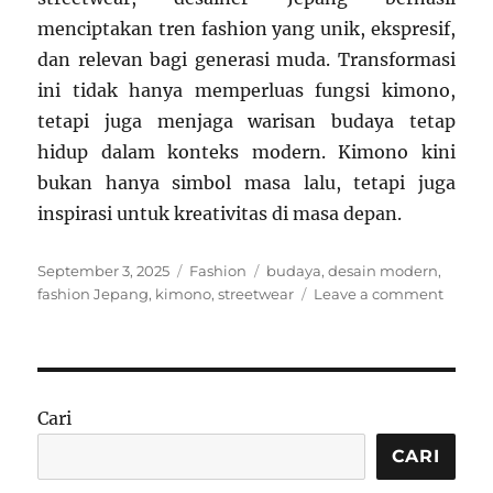
menciptakan tren fashion yang unik, ekspresif,
dan relevan bagi generasi muda. Transformasi
ini tidak hanya memperluas fungsi kimono,
tetapi juga menjaga warisan budaya tetap
hidup dalam konteks modern. Kimono kini
bukan hanya simbol masa lalu, tetapi juga
inspirasi untuk kreativitas di masa depan.
Posted
Categories
Tags
September 3, 2025
Fashion
budaya
,
desain modern
,
on
on
fashion Jepang
,
kimono
,
streetwear
Leave a comment
Evolus
Kimon
Moder
Ketika
Fashio
Cari
Tradisi
Jepan
CARI
Berte