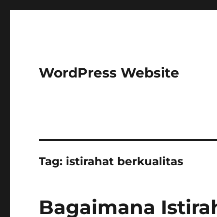
WordPress Website
Tag:
istirahat berkualitas
Bagaimana Istira