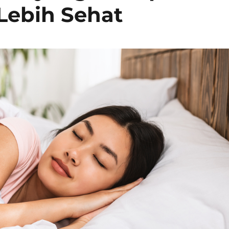
ebih Sehat