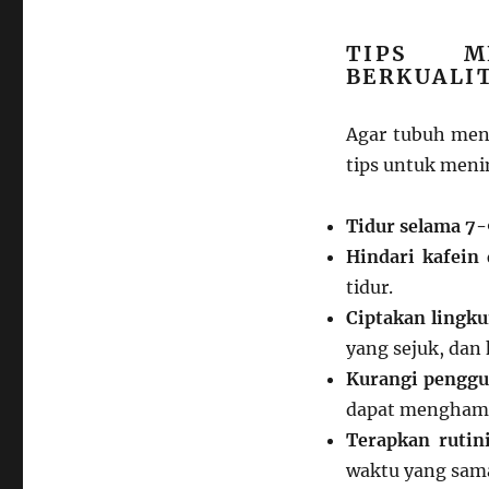
TIPS M
BERKUALI
Agar tubuh mend
tips untuk menin
Tidur selama 7-
Hindari kafein 
tidur.
Ciptakan lingk
yang sejuk, dan
Kurangi penggu
dapat menghamb
Terapkan rutini
waktu yang sama