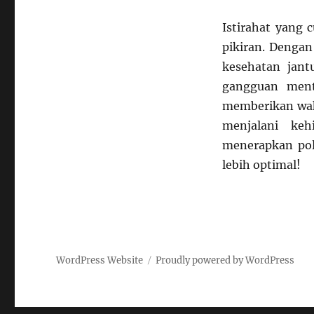
Istirahat yang
pikiran. Dengan
kesehatan jantu
gangguan ment
memberikan wakt
menjalani keh
menerapkan pol
lebih optimal!
WordPress Website
Proudly powered by WordPress