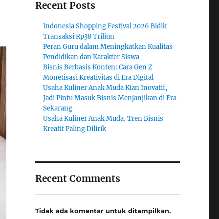
Recent Posts
Indonesia Shopping Festival 2026 Bidik
Transaksi Rp38 Triliun
Peran Guru dalam Meningkatkan Kualitas
Pendidikan dan Karakter Siswa
Bisnis Berbasis Konten: Cara Gen Z
Monetisasi Kreativitas di Era Digital
Usaha Kuliner Anak Muda Kian Inovatif,
Jadi Pintu Masuk Bisnis Menjanjikan di Era
Sekarang
Usaha Kuliner Anak Muda, Tren Bisnis
Kreatif Paling Dilirik
Recent Comments
Tidak ada komentar untuk ditampilkan.