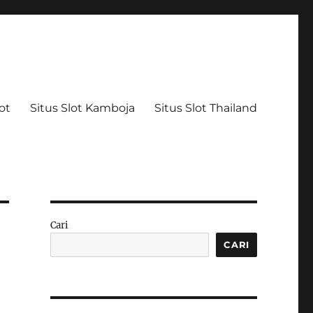
ot
Situs Slot Kamboja
Situs Slot Thailand
Cari
CARI