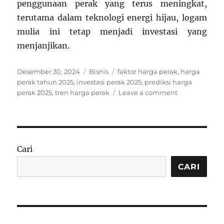
penggunaan perak yang terus meningkat,
terutama dalam teknologi energi hijau, logam
mulia ini tetap menjadi investasi yang
menjanjikan.
Posted
Categories
Tags
Desember 30, 2024
Bisnis
faktor harga perak
,
harga
on
perak tahun 2025
,
investasi perak 2025
,
prediksi harga
on
perak 2025
,
tren harga perak
Leave a comment
Prediksi
Harga
Perak
di
Tahun
Cari
2025:
Tren
CARI
dan
Faktor
Pengaruh