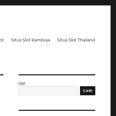
ot
Situs Slot Kamboja
Situs Slot Thailand
Cari
CARI