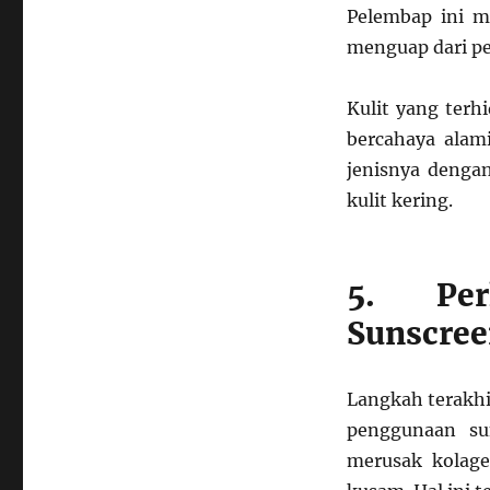
Pelembap ini m
menguap dari pe
Kulit yang terh
bercahaya alam
jenisnya dengan
kulit kering.
5. Per
Sunscre
Langkah terakhi
penggunaan su
merusak kolag