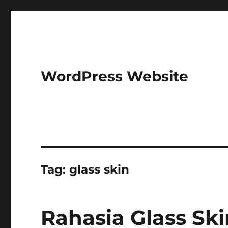
WordPress Website
Tag:
glass skin
Rahasia Glass Sk