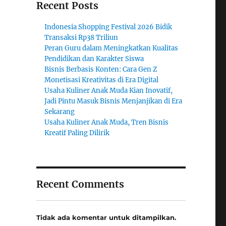
Recent Posts
Indonesia Shopping Festival 2026 Bidik
Transaksi Rp38 Triliun
Peran Guru dalam Meningkatkan Kualitas
Pendidikan dan Karakter Siswa
Bisnis Berbasis Konten: Cara Gen Z
Monetisasi Kreativitas di Era Digital
Usaha Kuliner Anak Muda Kian Inovatif,
Jadi Pintu Masuk Bisnis Menjanjikan di Era
Sekarang
Usaha Kuliner Anak Muda, Tren Bisnis
Kreatif Paling Dilirik
Recent Comments
Tidak ada komentar untuk ditampilkan.