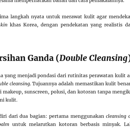
selama memperhatikan bahan dan cara pemakaiannya.
lima langkah nyata untuk merawat kulit agar mendeka
skin
khas Korea, dengan pendekatan yang realistis d
rsihan Ganda (
Double Cleansing
 yang menjadi pondasi dari rutinitas perawatan kulit a
uble cleansing
. Tujuannya adalah memastikan kulit bena
ri makeup, sunscreen, polusi, dan kotoran tanpa mengik
i kulit.
rdiri dari dua bagian: pertama menggunakan
cleansing o
balm
untuk melarutkan kotoran berbasis minyak. La