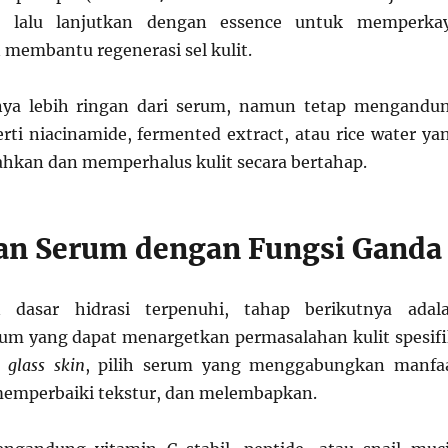
), lalu lanjutkan dengan essence untuk memperka
membantu regenerasi sel kulit.
ya lebih ringan dari serum, namun tetap mengandu
erti niacinamide, fermented extract, atau rice water ya
kan dan memperhalus kulit secara bertahap.
an Serum dengan Fungsi Ganda
n dasar hidrasi terpenuhi, tahap berikutnya adal
m yang dapat menargetkan permasalahan kulit spesifi
n
glass skin
, pilih serum yang menggabungkan manfa
emperbaiki tekstur, dan melembapkan.