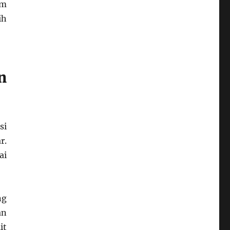
am
ih
n
si
r.
ai
ng
an
it