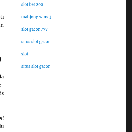
slot bet 200
ti
mahjong wins 3
an
slot gacor 777
situs slot gacor
slot
)
situs slot gacor
la
r-
is
il
lu