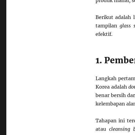
produk mahal, 
Bisa
Kamu
Coba
Berikut adalah 
di
tampilan
glass 
Rumah
efektif.
1. Pembe
Langkah pertama
Korea adalah
do
benar bersih da
kelembapan alam
Tahapan ini te
atau
cleansing 