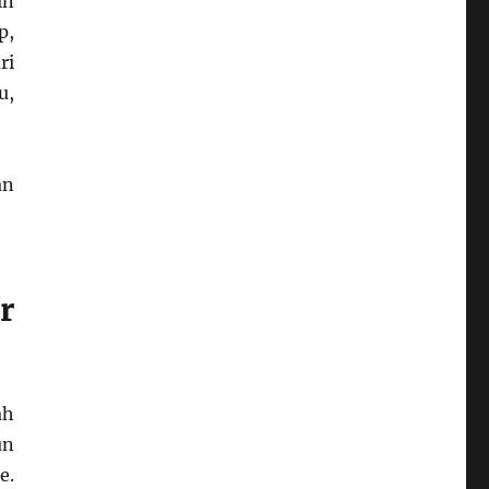
in
p,
ri
u,
an
r
ah
un
e.