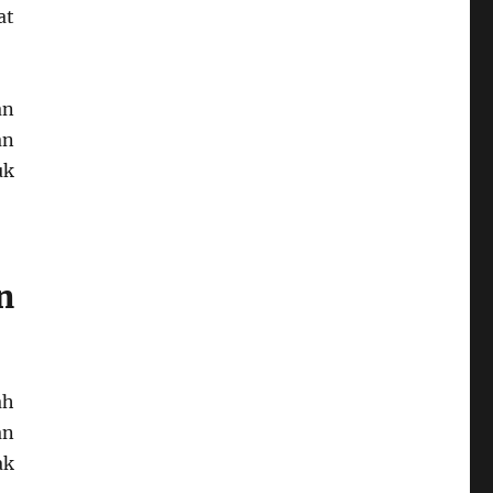
at
an
an
uk
n
ah
an
ak