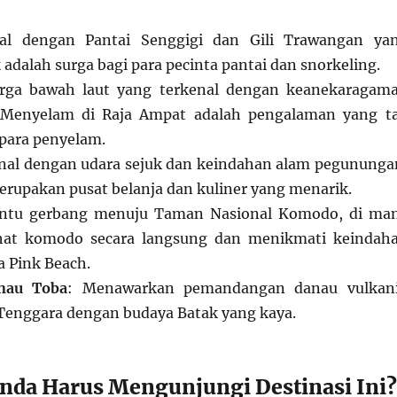
nal dengan Pantai Senggigi dan Gili Trawangan ya
adalah surga bagi para pecinta pantai dan snorkeling.
urga bawah laut yang terkenal dengan keanekaragam
. Menyelam di Raja Ampat adalah pengalaman yang t
 para penyelam.
enal dengan udara sejuk dan keindahan alam pegununga
rupakan pusat belanja dan kuliner yang menarik.
intu gerbang menuju Taman Nasional Komodo, di ma
hat komodo secara langsung dan menikmati keindah
a Pink Beach.
nau Toba
: Menawarkan pemandangan danau vulkan
a Tenggara dengan budaya Batak yang kaya.
da Harus Mengunjungi Destinasi Ini?