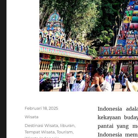
Posted
Februari 18, 2025
Indonesia ada
on
Categories
Wisata
kekayaan buday
Tags
Destinasi Wisata
,
liburan
,
pantai yang 
Tempat Wisata
,
Tourism
,
Indonesia memi