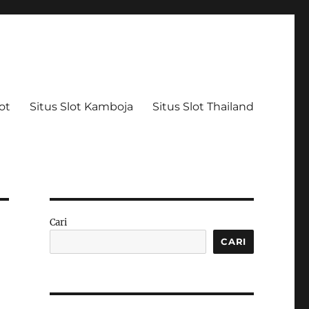
ot
Situs Slot Kamboja
Situs Slot Thailand
Cari
CARI