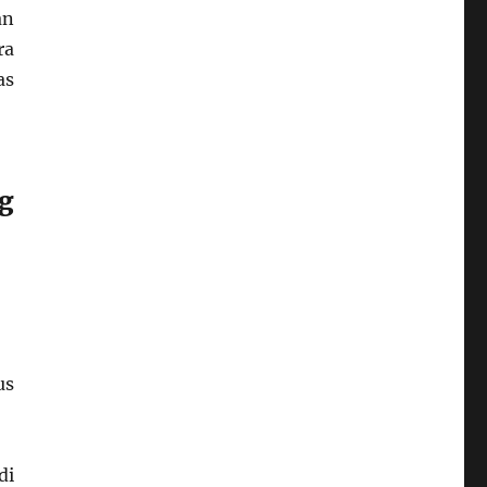
an
ra
as
g
us
di