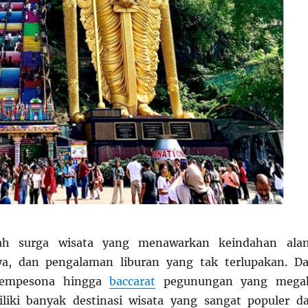
lah surga wisata yang menawarkan keindahan ala
a, dan pengalaman liburan yang tak terlupakan. Da
mempesona hingga
baccarat
pegunungan yang mega
liki banyak destinasi wisata yang sangat populer d