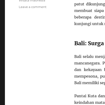
Wisata Indonesia
patut dikunjun
on
Leave a comment
membuat siapa 
Destinasi
Wisata
beberapa desti
Terpopuler
kunjungi untuk 
di
Indonesia
yang
Wajib
Bali: Surg
Dikunjungi
untuk
Pengalaman
Bali selalu men
Liburan
mancanegara. P
Tak
dan kekayaan 
Terlupakan
mempesona, pu
Bali memiliki s
Pantai Kuta dan
keindahan matah