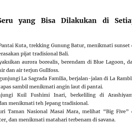
 Seru yang Bisa Dilakukan di Setia
 Pantai Kuta, trekking Gunung Batur, menikmati sunset 
asakan pijat tradisional Bali.
yaksikan aurora borealis, berendam di Blue Lagoon, d
ir dan air terjun Gullfoss.
unjungi La Sagrada Familia, berjalan-jalan di La Rambl
apas sambil menikmati angin laut di pantai.
ungi Kuil Fushimi Inari, berkeliling di Arashiya
an menikmati teh Jepang tradisional.
uri Taman Nasional Masai Mara, melihat “Big Five” 
er, dan menikmati matahari terbenam di savana.