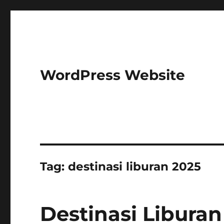
WordPress Website
Tag:
destinasi liburan 2025
Destinasi Liburan