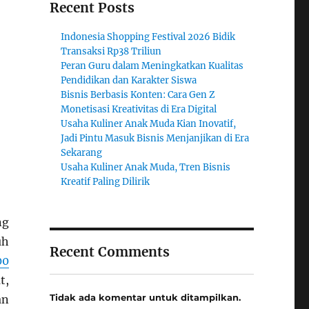
Recent Posts
Indonesia Shopping Festival 2026 Bidik
Transaksi Rp38 Triliun
Peran Guru dalam Meningkatkan Kualitas
Pendidikan dan Karakter Siswa
Bisnis Berbasis Konten: Cara Gen Z
Monetisasi Kreativitas di Era Digital
Usaha Kuliner Anak Muda Kian Inovatif,
Jadi Pintu Masuk Bisnis Menjanjikan di Era
Sekarang
Usaha Kuliner Anak Muda, Tren Bisnis
Kreatif Paling Dilirik
ng
uh
Recent Comments
00
t,
Tidak ada komentar untuk ditampilkan.
an