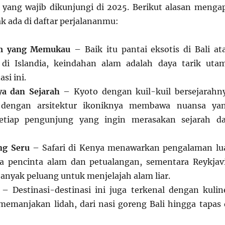
yang wajib dikunjungi di 2025. Berikut alasan menga
yak ada di daftar perjalananmu:
m yang Memukau
– Baik itu pantai eksotis di Bali at
s di Islandia, keindahan alam adalah daya tarik uta
si ini.
a dan Sejarah
– Kyoto dengan kuil-kuil bersejarahn
 dengan arsitektur ikoniknya membawa nuansa ya
setiap pengunjung yang ingin merasakan sejarah d
ng Seru
– Safari di Kenya menawarkan pengalaman lu
ra pencinta alam dan petualangan, sementara Reykjav
nyak peluang untuk menjelajah alam liar.
– Destinasi-destinasi ini juga terkenal dengan kulin
memanjakan lidah, dari nasi goreng Bali hingga tapas 