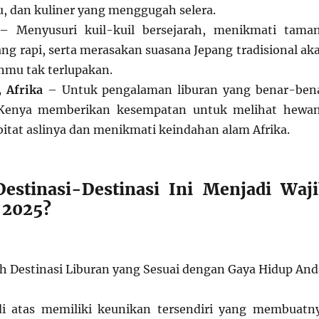
, dan kuliner yang menggugah selera.
 Menyusuri kuil-kuil bersejarah, menikmati tama
ng rapi, serta merasakan suasana Jepang tradisional ak
nmu tak terlupakan.
, Afrika
– Untuk pengalaman liburan yang benar-ben
i Kenya memberikan kesempatan untuk melihat hewa
bitat aslinya dan menikmati keindahan alam Afrika.
estinasi-Destinasi Ini Menjadi Waji
 2025?
 Destinasi Liburan yang Sesuai dengan Gaya Hidup And
 di atas memiliki keunikan tersendiri yang membuatn