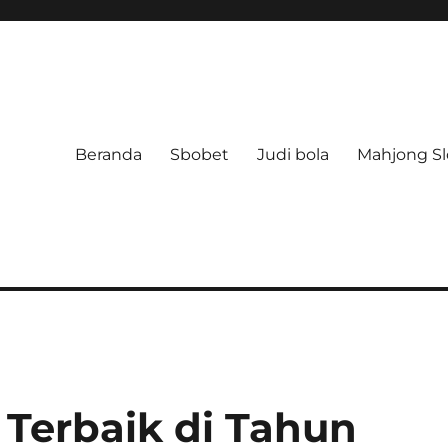
Beranda
Sbobet
Judi bola
Mahjong Sl
 Terbaik di Tahun