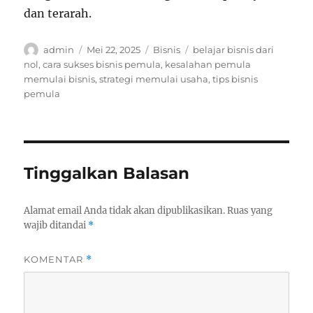
dan terarah.
Author
Posted
Categories
Tags
admin
Mei 22, 2025
Bisnis
belajar bisnis dari
on
nol
,
cara sukses bisnis pemula
,
kesalahan pemula
memulai bisnis
,
strategi memulai usaha
,
tips bisnis
pemula
Tinggalkan Balasan
Alamat email Anda tidak akan dipublikasikan.
Ruas yang
wajib ditandai
*
KOMENTAR
*